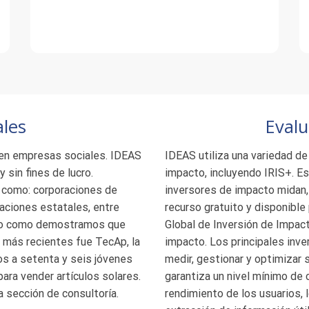
ales
Evalu
 en empresas sociales. IDEAS
IDEAS utiliza una variedad de
sin fines de lucro.
impacto, incluyendo IRIS+. E
s como: corporaciones de
inversores de impacto midan,
zaciones estatales, entre
recurso gratuito y disponibl
onto como demostramos que
Global de Inversión de Impact
 más recientes fue TecAp, la
impacto. Los principales inv
os a setenta y seis jóvenes
medir, gestionar y optimizar
ara vender artículos solares.
garantiza un nivel mínimo de 
 sección de consultoría.
rendimiento de los usuarios, lo