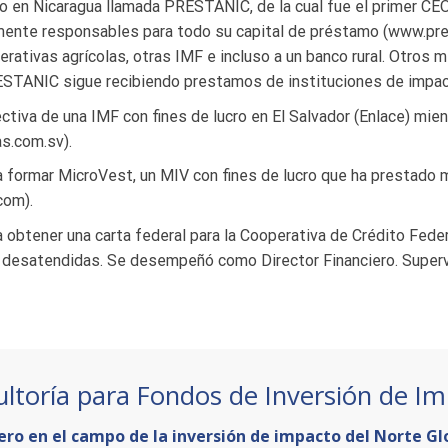
ro en Nicaragua llamada PRESTANIC, de la cual fue el primer CEO
mente responsables para todo su capital de préstamo (www.prest
tivas agrícolas, otras IMF e incluso a un banco rural. Otros 
ESTANIC sigue recibiendo prestamos de instituciones de impact
ectiva de una IMF con fines de lucro en El Salvador (Enlace) mi
s.com.sv).
 a formar MicroVest, un MIV con fines de lucro que ha prestado 
com).
a obtener una carta federal para la Cooperativa de Crédito Feder
es desatendidas. Se desempeñó como Director Financiero. Super
ltoría para Fondos de Inversión de I
ero en el campo de la inversión de impacto del Norte Glo